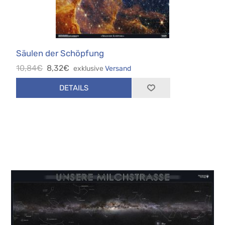
Säulen der Schöpfung
10,84€
8,32€
exklusive
Versand
DETAILS