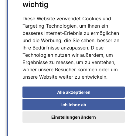
wichtig
Home
/
Medien
Diese Website verwendet Cookies und
Targeting Technologien, um Ihnen ein
Nach Hersteller filtern
besseres Internet-Erlebnis zu ermöglichen
und die Werbung, die Sie sehen, besser an
Astronomie-Verlag
Ihre Bedürfnisse anzupassen. Diese
Technologien nutzen wir außerdem, um
ATHOS Centro Astronómico
Ergebnisse zu messen, um zu verstehen,
woher unsere Besucher kommen oder um
Hersteller
unsere Website weiter zu entwickeln.
Alle akzeptieren
Medien
Ich lehne ab
Einstellungen ändern
Anzeigen nach