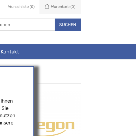
Wunschliste
(0)
Warenkorb
(0)
SUCHEN
Kontakt
von
 Ihnen
ung
 Sie
bH,
a.
 nutzen
unsere
 an
und