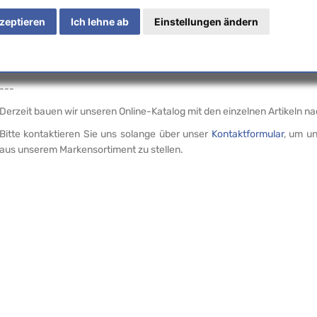
preisbewussten Hobbyastronomen zugeschnitten ist. Die Produ
werden in Zusammenarbeit mit ausgewählten Herstellern in Asien, a
kzeptieren
Ich lehne ab
Einstellungen ändern
auch in Deutschland, Portugal und den USA entwickelt und gefertigt. 
wesentliches Merkmal von Omegon ist der Fokus auf ein gutes Pre
Leistungs-Verhältnis und die Orientierung am Bedarf der Anwender.
---
Derzeit bauen wir unseren Online-Katalog mit den einzelnen Artikeln n
Bitte kontaktieren Sie uns solange über unser
Kontaktformular
, um un
aus unserem Markensortiment zu stellen.