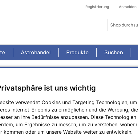
Registrierung
Anmelden
ite
Astrohandel
Produkte
Suchen
Omegon
Privatsphäre ist uns wichtig
Omegon ist eine Marke, die sich auf die Herstellung und den Vertrieb 
ebsite verwendet Cookies und Targeting Technologien, um
optischen Geräten für die Amateurastronomie und Naturbeobacht
eres Internet-Erlebnis zu ermöglichen und die Werbung, die
spezialisiert hat. Sie ist die Hausmarke der deutschen NIMAX Gm
einem der größten Anbieter für Astronomie- und Optikprodukte in Europ
besser an Ihre Bedürfnisse anzupassen. Diese Technologien
erdem, um Ergebnisse zu messen, um zu verstehen, woher 
Die Marke Omegon wurde 2007 eingeführt, um ein breites Sortiment
r kommen oder um unsere Website weiter zu entwickeln.
Geräten anzubieten, das speziell auf die Bedürfnisse von Einsteigern 