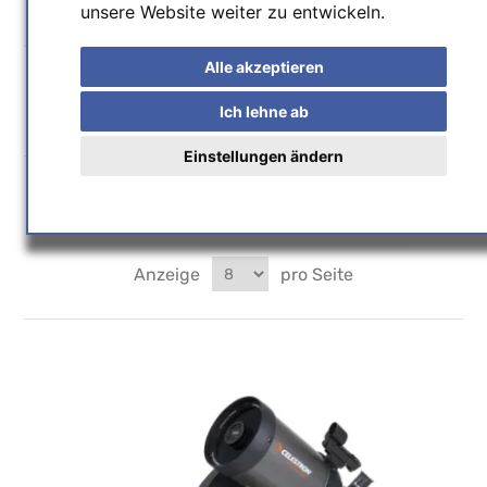
unsere Website weiter zu entwickeln.
Hersteller
Alle akzeptieren
Ich lehne ab
Celestron
Einstellungen ändern
Anzeigen nach
Anzeige
pro Seite