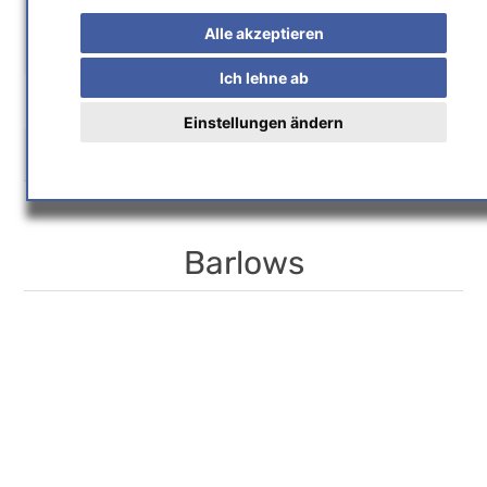
Home
/
Astrohandel
/
Optisches Zubehör
/
Alle akzeptieren
Barlows
Ich lehne ab
Einstellungen ändern
Hersteller
Barlows