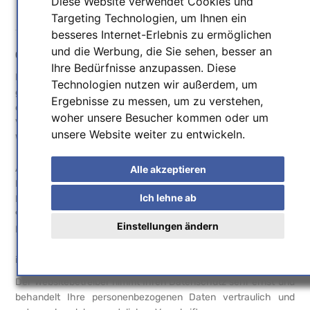
Diese Website verwendet Cookies und
Datenschutzerklärung
Targeting Technologien, um Ihnen ein
besseres Internet-Erlebnis zu ermöglichen
und die Werbung, die Sie sehen, besser an
Geltungsbereich
Ihre Bedürfnisse anzupassen. Diese
Diese Datenschutzerklärung soll die Nutzer dieser Website
Technologien nutzen wir außerdem, um
gemäß Bundesdatenschutzgesetz und Telemediengesetz über
Ergebnisse zu messen, um zu verstehen,
die Art, den Umfang und den Zweck der Erhebung und
woher unsere Besucher kommen oder um
Verwendung personenbezogener Daten durch den
unsere Website weiter zu entwickeln.
Websitebetreiber
Astronomie-Verlag
Alle akzeptieren
Friedrich, Friedrich, Schurig GbR
Ich lehne ab
Lilienstr. 6
91244 Reichenschwand
Einstellungen ändern
Deutschland
informieren.
Der Websitebetreiber nimmt Ihren Datenschutz sehr ernst und
behandelt Ihre personenbezogenen Daten vertraulich und