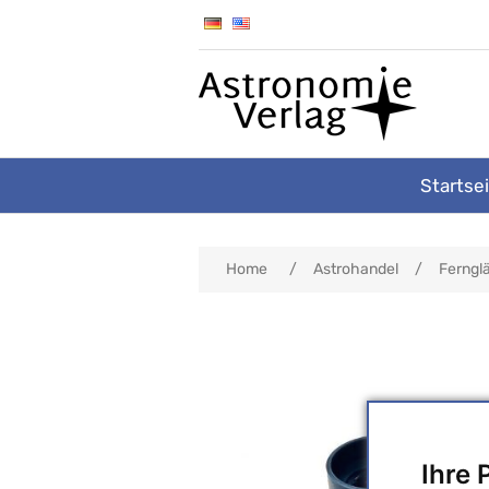
Startse
Home
/
Astrohandel
/
Ferngl
Ihre 