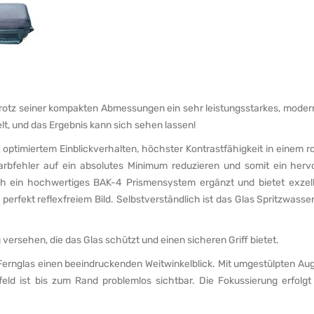
otz seiner kompakten Abmessungen ein sehr leistungsstarkes, moderne
t, und das Ergebnis kann sich sehen lassen!
ptimiertem Einblickverhalten, höchster Kontrastfähigkeit in einem
bfehler auf ein absolutes Minimum reduzieren und somit ein hervorr
h ein hochwertiges BAK-4 Prismensystem ergänzt und bietet exzell
perfekt reflexfreiem Bild. Selbstverständlich ist das Glas Spritzwasse
versehen, die das Glas schützt und einen sicheren Griff bietet.
s Fernglas einen beeindruckenden Weitwinkelblick. Mit umgestülpten A
hfeld ist bis zum Rand problemlos sichtbar. Die Fokussierung erfolgt