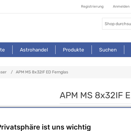
Registrierung
Anmelden
ite
Astrohandel
Produkte
Suchen
äser
/
APM MS 8x32IF ED Fernglas
APM MS 8x32IF E
Hersteller:
APM Telescopes
Artikelnummer:
APM-MS-8x32IF-ED
Privatsphäre ist uns wichtig