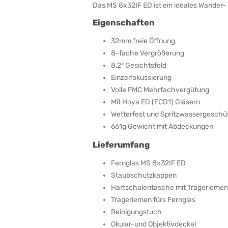
Das MS 8x32IF ED ist ein ideales Wander-
Eigenschaften
32mm freie Öffnung
8-fache Vergrößerung
8,2° Gesichtsfeld
Einzelfokussierung
Volle FMC Mehrfachvergütung
Mit Hoya ED (FCD1) Gläsern
Wetterfest und Spritzwassergeschü
661g Gewicht mit Abdeckungen
Lieferumfang
Fernglas MS 8x32IF ED
Staubschutzkappen
Hartschalentasche mit Trageriemen
Trageriemen fürs Fernglas
Reinigungstuch
Okular-und Objektivdeckel