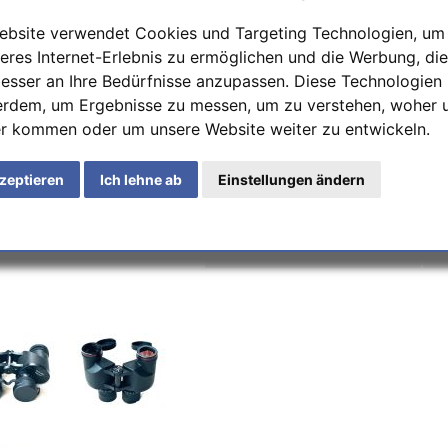
Lieferzeit:
1-2 Tage
ebsite verwendet Cookies und Targeting Technologien, um
192,44€
eres Internet-Erlebnis zu ermöglichen und die Werbung, die
besser an Ihre Bedürfnisse anzupassen. Diese Technologien
exklusive
Versand
erdem, um Ergebnisse zu messen, um zu verstehen, woher 
KAUFEN
r kommen oder um unsere Website weiter zu entwickeln.
kzeptieren
Ich lehne ab
Einstellungen ändern
Um die Versandkosten anzuzeigen, wähl
versenden möchten
Zur Wunschliste zugefügt