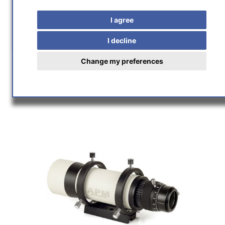
Home
/
Astro Trading
/
Optical Accessories
/
I agree
Finders & Guiding
/
APM Image Master Mini Leitrohr 60mm - Deluxe Sucher
I decline
Change my preferences